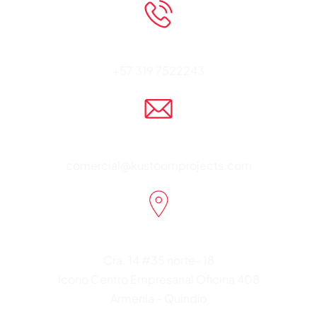
Teléfono
+57 319 7522243
Correo
comercial@kustoomprojects.com
Dirección
Cra. 14 #35 norte- 18
Icono Centro Empresarial Oficina 408
Armenia - Quindío